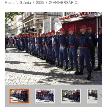
\
\
\
Home
Galeria
2005
2º ANIVERSÁRIO