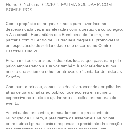
\
\
\
Home
Notícias
2010
FÁTIMA SOLIDARIA COM
BOMBEIROS
Com o propósito de angariar fundos para fazer face às
despesas cada vez mais elevadas com a gestão da corporação,
a Associação Humanitária dos Bombeiros de Fátima, em
parceria com o Centro de Dia daquela freguesia, promoveram
um espectáculo de solidariedade que decorreu no Centro
Pastoral Paulo VI.
Foram muitos os artistas, todos eles locais, que passaram pelo
palco emprestando a sua voz também à solidariedade numa
noite a que se juntou o humor através do “contador de histórias”
Serafim.
Com humor brincou, contou “estórias” arrancando gargalhadas
atrás de gargalhadas ao público, que acorreu em número
expressivo no intuito de ajudar as instituições promotoras do
evento.
Às entidades presentes, nomeadamente o presidente do
Município de Ourém, a presidente da Assembleia Municipal
entre outras figuras locais e regionais, o presidente da direcção
dos bombeiros José Gonçalves a todos agradeceu, em