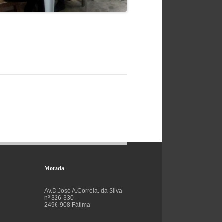
Morada
Av.D.José A.Correia. da Silva
nº 326-330
2496-908 Fátima