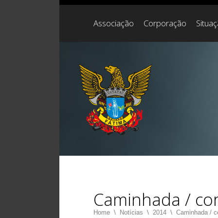
Associação
Corporação
Situa
Caminhada / cor
Home
\
Notícias
\
2014
\
Caminhada / c