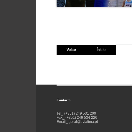
Voltar
Ínicio
Contacto
Tel_ (+351) 249 531 200
Fax_ (+351) 249 534 226
Email_
geral@bvfatima.pt