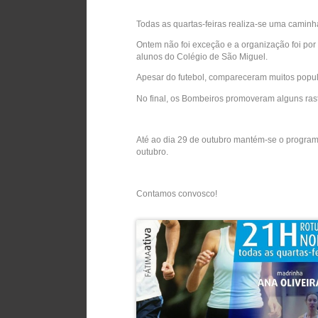
Todas as quartas-feiras realiza-se uma caminh
Ontem não foi exceção e a organização foi po
alunos do Colégio de São Miguel.
Apesar do futebol, compareceram muitos popula
No final, os Bombeiros promoveram alguns rast
Até ao dia 29 de outubro mantém-se o program
outubro.
Contamos convosco!