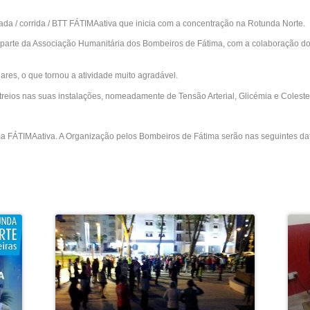
ada / corrida / BTT FÁTIMAativa que inicia com a concentração na Rotunda Norte.
r parte da Associação Humanitária dos Bombeiros de Fátima, com a colaboração do
res, o que tornou a atividade muito agradável.
reios nas suas instalações, nomeadamente de Tensão Arterial, Glicémia e Coleste
a FÁTIMAativa. A Organização pelos Bombeiros de Fátima serão nas seguintes data