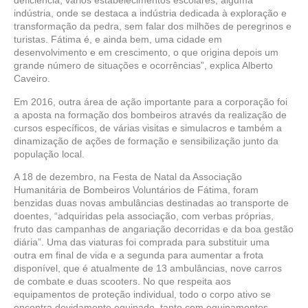
deficiência, vários estabelecimentos escolares, alguma
indústria, onde se destaca a indústria dedicada à exploração e
transformação da pedra, sem falar dos milhões de peregrinos e
turistas. Fátima é, e ainda bem, uma cidade em
desenvolvimento e em crescimento, o que origina depois um
grande número de situações e ocorrências”, explica Alberto
Caveiro.
Em 2016, outra área de ação importante para a corporação foi
a aposta na formação dos bombeiros através da realização de
cursos específicos, de várias visitas e simulacros e também a
dinamização de ações de formação e sensibilização junto da
população local.
A 18 de dezembro, na Festa de Natal da Associação
Humanitária de Bombeiros Voluntários de Fátima, foram
benzidas duas novas ambulâncias destinadas ao transporte de
doentes, “adquiridas pela associação, com verbas próprias,
fruto das campanhas de angariação decorridas e da boa gestão
diária”. Uma das viaturas foi comprada para substituir uma
outra em final de vida e a segunda para aumentar a frota
disponível, que é atualmente de 13 ambulâncias, nove carros
de combate e duas scooters. No que respeita aos
equipamentos de proteção individual, todo o corpo ativo se
encontra devidamente equipado, tanto com equipamentos