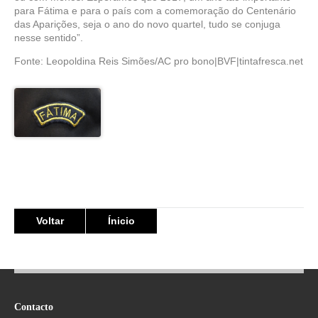
para Fátima e para o país com a comemoração do Centenário
das Aparições, seja o ano do novo quartel, tudo se conjuga
nesse sentido”.
Fonte: Leopoldina Reis Simões/AC pro bono|BVF|tintafresca.net
Voltar
Ínicio
Contacto