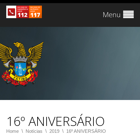
Menu
16º ANIVERSÁRIO
\
\
\
Home
Notícias
2019
16º ANIVERSÁRIO