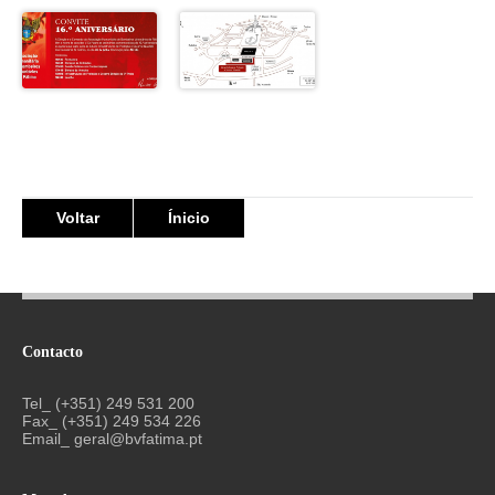
Voltar
Ínicio
Contacto
Tel_ (+351) 249 531 200
Fax_ (+351) 249 534 226
Email_
geral@bvfatima.pt