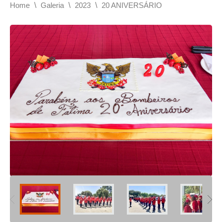
\
\
\
Home
Galeria
2023
20 ANIVERSÁRIO