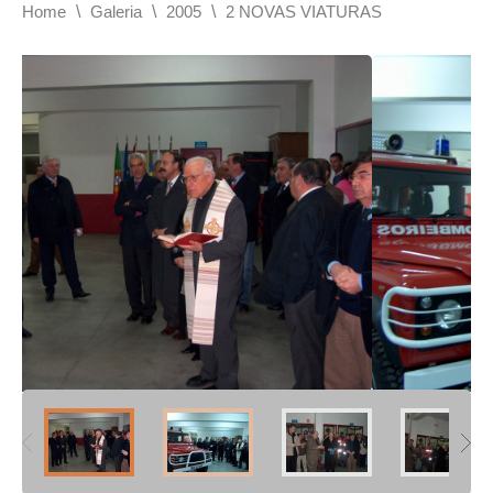
\
\
\
Home
Galeria
2005
2 NOVAS VIATURAS