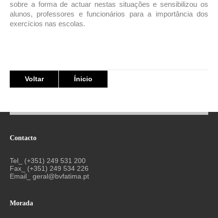
sobre a forma de actuar nestas situações e sensibilizou os
alunos, professores e funcionários para a importância dos
exercícios nas escolas.
Voltar
Ínicio
Contacto
Tel_ (+351) 249 531 200
Fax_ (+351) 249 534 226
Email_
geral@bvfatima.pt
Morada