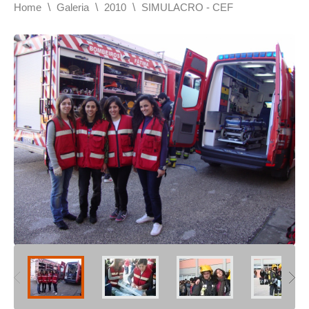
\
\
\
Home
Galeria
2010
SIMULACRO - CEF