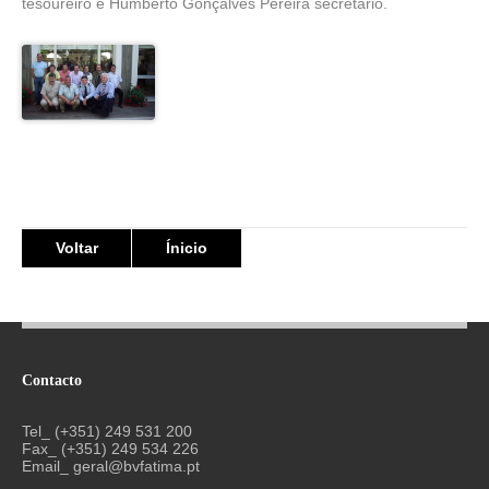
tesoureiro e Humberto Gonçalves Pereira secretário.
Voltar
Ínicio
Contacto
Tel_ (+351) 249 531 200
Fax_ (+351) 249 534 226
Email_
geral@bvfatima.pt