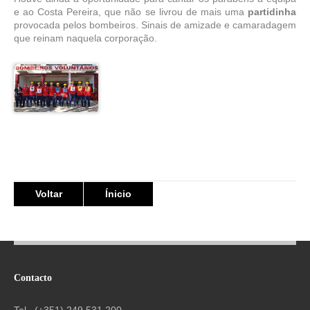
e ao Costa Pereira, que não se livrou de mais uma
partidinha
provocada pelos bombeiros. Sinais de amizade e camaradagem
que reinam naquela corporação.
Voltar
Ínicio
Contacto
Tel_ (+351) 249 531 200