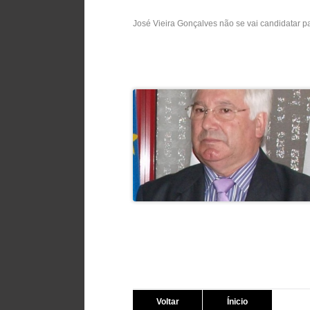
José Vieira Gonçalves não se vai candidatar p
Voltar
Ínicio