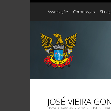
Associação
Corporação
Situa
JOSÉ VIEIRA G
Home
\
Notícias
\
2012
\
JOSÉ VIEIR