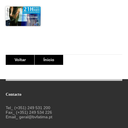
Voltar
Ínicio
Contacto
Tel_ (+351) 249 531 200
Fax_ (+351) 249 534 226
Email_
geral@bvfatima.pt