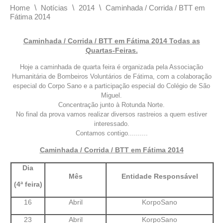
\
\
\
Home
Notícias
2014
Caminhada / Corrida / BTT em
Fátima 2014
Caminhada / Corrida / BTT em Fátima 2014 Todas as
Quartas-Feiras.
Hoje a caminhada de quarta feira é organizada pela Associação
Humanitária de Bombeiros Voluntários de Fátima, com a colaboração
especial do Corpo Sano e a participação especial do Colégio de São
Miguel.
Concentração junto à Rotunda Norte.
No final da prova vamos realizar diversos rastreios a quem estiver
interessado.
Contamos contigo..........
Caminhada / Corrida / BTT em Fátima 2014
Dia
Mês
Entidade Responsável
(4ª feira)
16
Abril
KorpoSano
23
Abril
KorpoSano