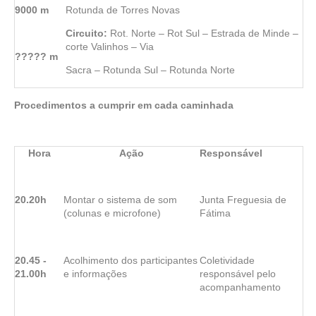
9000 m
Rotunda de Torres Novas
C
i
r
c
u
i
t
o:
Rot. Norte – Rot Sul – Estrada de Minde –
corte Valinhos – Via
????? m
Sacra – Rotunda Sul – Rotunda Norte
Pr
o
ce
d
i
m
e
n
to
s a cumprir em cada caminhada
Hora
A
ç
ão
Responsável
20.20h
Montar o sistema de som
Junta Freguesia de
(colunas e microfone)
Fátima
20.45 -
Acolhimento dos participantes
Coletividade
21.00h
e informações
responsável pelo
acompanhamento