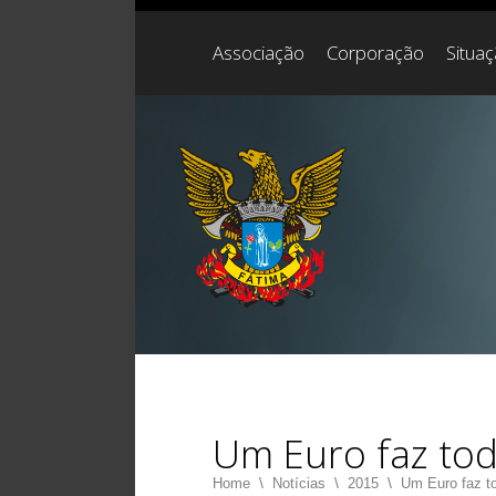
Associação
Corporação
Situa
Um Euro faz tod
Home
\
Notícias
\
2015
\
Um Euro faz to