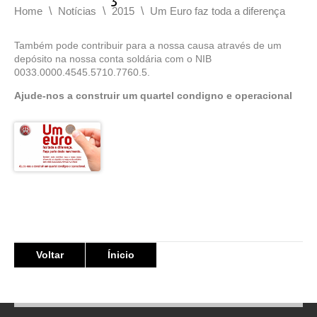
\
\
\
Home
Notícias
2015
Um Euro faz toda a diferença
Também pode contribuir para a nossa causa através de um
depósito na nossa conta soldária com o NIB
0033.0000.4545.5710.7760.5.
Ajude-nos a construir um quartel condigno e operacional
Voltar
Ínicio