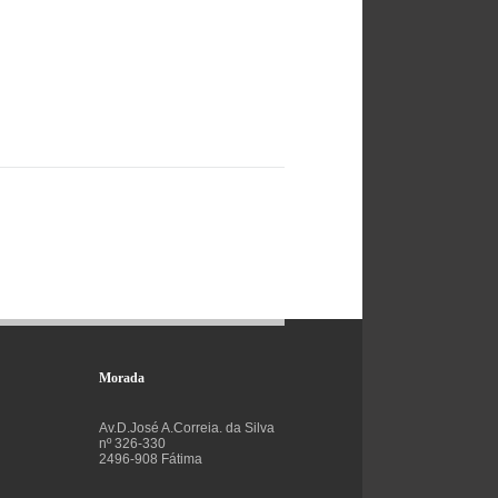
Morada
Av.D.José A.Correia. da Silva
nº 326-330
2496-908 Fátima