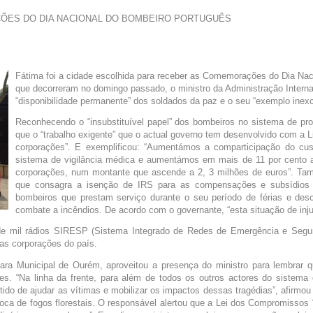
ES DO DIA NACIONAL DO BOMBEIRO PORTUGUÊS
Fátima foi a cidade escolhida para receber as Comemorações do Dia Nac
que decorreram no domingo passado, o ministro da Administração Intern
“disponibilidade permanente” dos soldados da paz e o seu “exemplo inex
Reconhecendo o “insubstituível papel” dos bombeiros no sistema de pr
que o “trabalho exigente” que o actual governo tem desenvolvido com a Li
corporações”. E exemplificou: “Aumentámos a comparticipação do cus
sistema de vigilância médica e aumentámos em mais de 11 por cento a
corporações, num montante que ascende a 2, 3 milhões de euros”. Tam
que consagra a isenção de IRS para as compensações e subsídios re
bombeiros que prestam serviço durante o seu período de férias e desc
combate a incêndios. De acordo com o governante, “esta situação de injus
e mil rádios SIRESP (Sistema Integrado de Redes de Emergência e Seguran
as corporações do país.
ara Municipal de Ourém, aproveitou a presença do ministro para lembrar q
ies. “Na linha da frente, para além de todos os outros actores do sistema 
tido de ajudar as vítimas e mobilizar os impactos dessas tragédias”, afirmo
ca de fogos florestais. O responsável alertou que a Lei dos Compromissos 