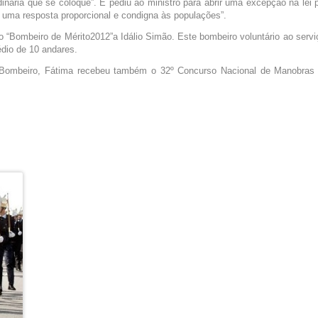
dinária que se coloque”. E pediu ao ministro para abrir uma excepção na lei 
r uma resposta proporcional e condigna às populações”.
io “Bombeiro de Mérito2012”a Idálio Simão. Este bombeiro voluntário ao serv
édio de 10 andares.
 Bombeiro, Fátima recebeu também o 32º Concurso Nacional de Manobras