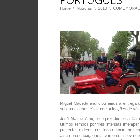
Home
\
Notícias
\
2013
\
COMEMORAÇÕ
Miguel Macedo anunciou ainda a entrega d
substancialmente” as comunicações de vári
José Manuel Alho, vice-presidente da Câm
últimos tempos por três intensas intempér
presentes e deram-nos todo o apoio, no sen
a sua preocupação relativamente à nova épo