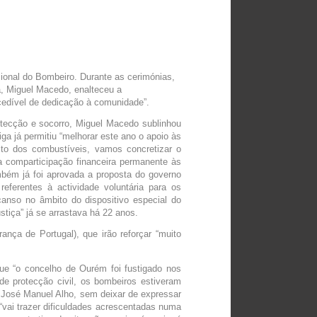
ional do Bombeiro. Durante as cerimónias,
a, Miguel Macedo, enalteceu a
cedível de dedicação à comunidade”.
otecção e socorro, Miguel Macedo sublinhou
ga já permitiu “melhorar este ano o apoio às
to dos combustíveis, vamos concretizar o
 comparticipação financeira permanente às
bém já foi aprovada a proposta do governo
ferentes à actividade voluntária para os
anso no âmbito do dispositivo especial do
tiça” já se arrastava há 22 anos.
ça de Portugal), que irão reforçar “muito
ue “o concelho de Ourém foi fustigado nos
de protecção civil, os bombeiros estiveram
u José Manuel Alho, sem deixar de expressar
“vai trazer dificuldades acrescentadas numa