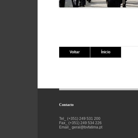
Voltar
Ínicio
Contacto
Tel_ (+351) 249 531 200
Fax_ (+351) 249 534 226
Email_
geral@bvfatima.pt