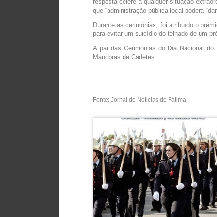
resposta célere a qualquer situação extraor
que “administração pública local poderá “da
Durante as cerimónias, foi atribuído o prém
para evitar um suicídio do telhado de um pr
A par das Cerimónias do Dia Nacional do
Manobras de Cadetes
Fonte: Jornal de Noticias de Fátima