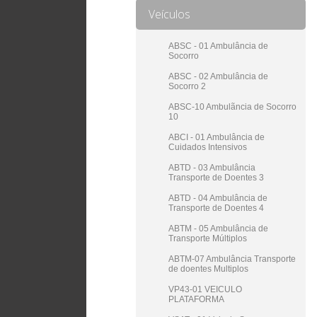
Veículos
ABSC - 01 Ambulância de
Socorro
ABSC - 02 Ambulância de
Socorro 2
ABSC-10 Ambulãncia de Socorro
10
ABCI - 01 Ambulância de
Cuidados Intensivos
ABTD - 03 Ambulância
Transporte de Doentes 3
ABTD - 04 Ambulância de
Transporte de Doentes 4
ABTM - 05 Ambulância de
Transporte Múltiplos
ABTM-07 Ambulância Transporte
de doentes Multiplos
VP43-01 VEICULO
PLATAFORMA