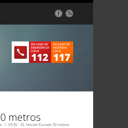
o
30 metros
os
\
VE30 - 01 Veiculo Escada 30 metros