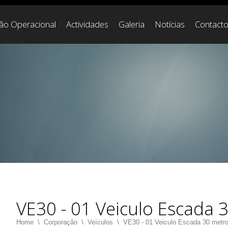
ção Operacional
Actividades
Galeria
Notícias
Contact
VE30 - 01 Veiculo Escada 
Home
\
Corporação
\
Veículos
\
VE30 - 01 Veiculo Escada 30 metr