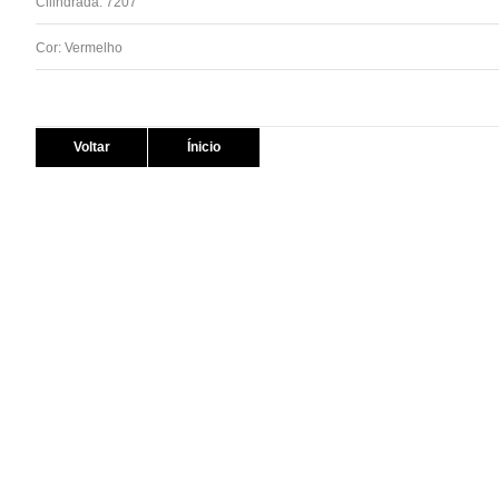
Cilindrada: 7207
Cor: Vermelho
Voltar
Ínicio