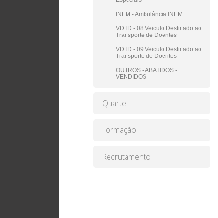
Especiais
INEM - Ambulância INEM
VDTD - 08 Veiculo Destinado ao
Transporte de Doentes
VDTD - 09 Veiculo Destinado ao
Transporte de Doentes
OUTROS - ABATIDOS -
VENDIDOS
Quartel
Formação
Recrutamento