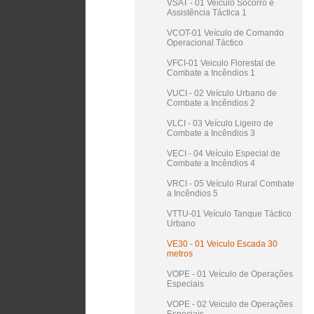
VSAT - 01 Veiculo Socorro e
Assistência Táctica 1
VCOT-01 Veículo de Comando
Operacional Táctico
VFCI-01 Veiculo Florestal de
Combate a Incêndios 1
VUCI - 02 Veículo Urbano de
Combate a Incêndios 2
VLCI - 03 Veículo Ligeiro de
Combate a Incêndios 3
VECI - 04 Veículo Especial de
Combate a Incêndios 4
VRCI - 05 Veículo Rural Combate
a Incêndios 5
VTTU-01 Veículo Tanque Táctico
Urbano
VE30 - 01 Veiculo Escada 30
metros
VOPE - 01 Veículo de Operações
Especiais
VOPE - 02 Veiculo de Operações