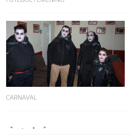
CARNAVAL
«
»
-
+