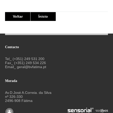
Voltar
Ínicio
Contacto
Tel_ (+351) 249 531 200
Fax_ (+351) 249 534 226
Email_
geral@bvfatima.pt
Morada
Av.D.José A.Correia. da Silva
nº 326-330
2496-908 Fátima